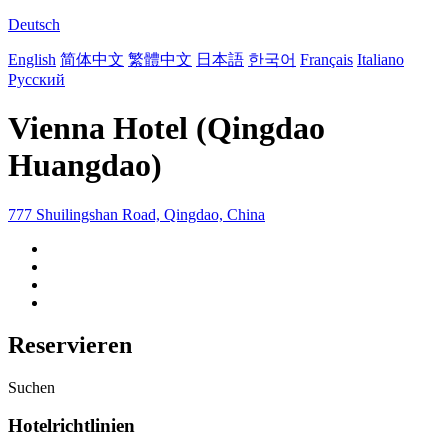
Deutsch
English
简体中文
繁體中文
日本語
한국어
Français
Italiano
Русский
Vienna Hotel (Qingdao
Huangdao)
777 Shuilingshan Road, Qingdao, China
Reservieren
Suchen
Hotelrichtlinien