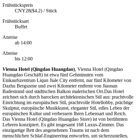
Frühstückspreis
CNY28($4.2) / Stück
Frühstücksart
Buffet
Anreise
ab 14:00
Abreise
bis 12:00
V
ienna Hotel (Qingdao Huangdao)
, Vienna Hotel (Qingdao
Huangdao Geschäft) ist etwa fünf Gehminuten vom
Einkaufszentrum Liqun Jiale City entfernt, nur fünf Kilometer von
Dazhu Bergszene und zwei Kilometer entfernt von Jiaonan
Badestrand und städtischen Balkon malerischen Ort.Das Hotel
zeichnet sich durch barocken architektonischen Stil aus: prachtvolle
Einrichtung im europäischen Stil, prachtvolle Hotellobby, prächtige
Skulptur, europäische Musikkunst, eleganter Stil, edles Leben der
europäischen Kultur und verbessern Ihren Lebensart und Reich.
Das Vienna Hotel (Qingdao Huangdao Store) ist von berühmten
Lehrern konzipiert. Es gibt insgesamt 168 Luxus-Zimmer. Das
einzigartige Bett des angenehmen Traums ist nach dem
menschlichen Schlaf-Engineering entworfen, um sicherzustellen,